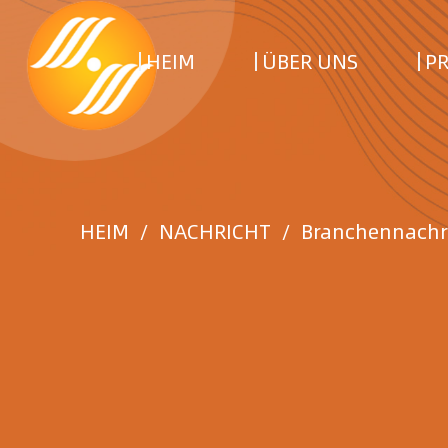
HEIM
ÜBER UNS
P
HEIM
/
NACHRICHT
/
Branchennachr