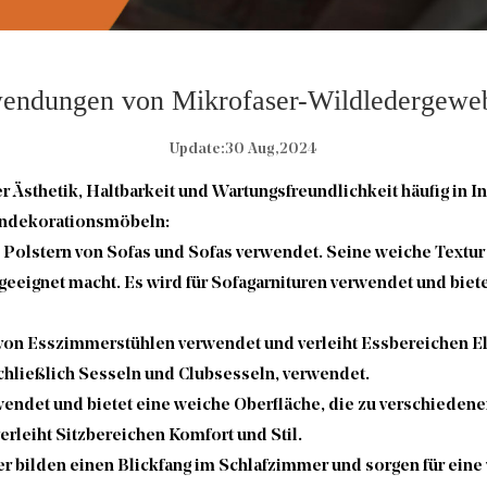
wendungen von Mikrofaser-Wildledergewe
Update:30 Aug,2024
er Ästhetik, Haltbarkeit und Wartungsfreundlichkeit häufig i
endekorationsmöbeln:
olstern von Sofas und Sofas verwendet. Seine weiche Textur s
 geeignet macht. Es wird für Sofagarnituren verwendet und biete
 von Esszimmerstühlen verwendet und verleiht Essbereichen E
schließlich Sesseln und Clubsesseln, verwendet.
endet und bietet eine weiche Oberfläche, die zu verschieden
rleiht Sitzbereichen Komfort und Stil.
r bilden einen Blickfang im Schlafzimmer und sorgen für eine 