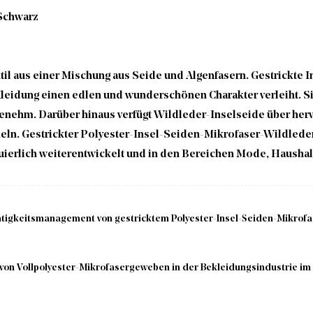
 Schwarz
il aus einer Mischung aus Seide und Algenfasern. Gestrickte I
Kleidung einen edlen und wunderschönen Charakter verleiht. Sie
genehm. Darüber hinaus verfügt Wildleder-Inselseide über her
mmeln. Gestrickter Polyester-Insel-Seiden-Mikrofaser-Wildleder
uierlich weiterentwickelt und in den Bereichen Mode, Hausha
igkeitsmanagement von gestricktem Polyester-Insel-Seiden-Mikrofas
on Vollpolyester-Mikrofasergeweben in der Bekleidungsindustrie im Hi