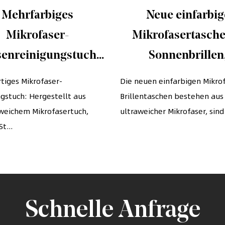
Mehrfarbiges
Neue einfarbig
Mikrofaser-
Mikrofasertasche
senreinigungstuch
Sonnenbrillen
 Laptops, LCD-TV-
Brillenetuis mi
tiges Mikrofaser-
Die neuen einfarbigen Mikro
gstuch: Hergestellt aus
dschirme, Brillen,
Brillentaschen bestehen aus
Kordelzug
weichem Mikrofasertuch,
ultraweicher Mikrofaser, sind 
ameraobjektive,
t...
ltelefone usw. (7" x
6")
Schnelle Anfrage