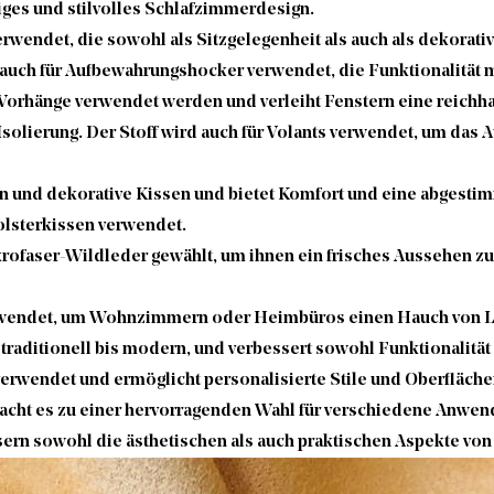
iges und stilvolles Schlafzimmerdesign.
rwendet, die sowohl als Sitzgelegenheit als auch als dekorat
auch für Aufbewahrungshocker verwendet, die Funktionalität m
orhänge verwendet werden und verleiht Fenstern eine reichhalt
Isolierung. Der Stoff wird auch für Volants verwendet, um das
en und dekorative Kissen und bietet Komfort und eine abgesti
Polsterkissen verwendet.
krofaser-Wildleder gewählt, um ihnen ein frisches Aussehen zu
wendet, um Wohnzimmern oder Heimbüros einen Hauch von Lux
raditionell bis modern, und verbessert sowohl Funktionalität 
erwendet und ermöglicht personalisierte Stile und Oberfläch
macht es zu einer hervorragenden Wahl für verschiedene Anwen
ssern sowohl die ästhetischen als auch praktischen Aspekte vo