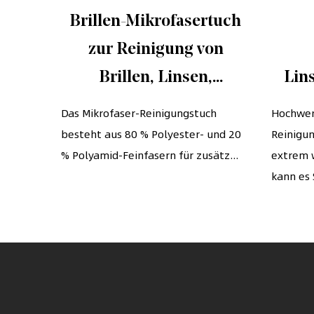
aus
Brillen-Mikrofasertuch
r für
zur Reinigung von
Brillen, Linsen,
Lin
rme
Mobiltelefonen,
für
00 %
Das Mikrofaser-Reinigungstuch
Hochwer
bt. Es
besteht aus 80 % Polyester- und 20
Bildschirmen, Kameras,
Reinigun
Bil
...
% Polyamid-Feinfasern für zusätz...
extrem 
Besteck und allen
K
kann es S
anderen empfindlichen
Mobi
Oberflächen