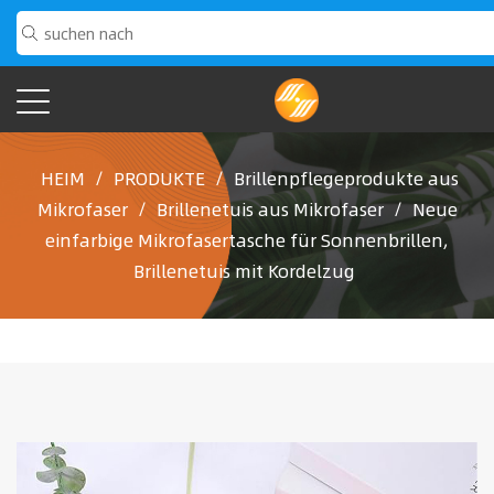
HEIM
/
PRODUKTE
/
Brillenpflegeprodukte aus
Mikrofaser
/
Brillenetuis aus Mikrofaser
/
Neue
einfarbige Mikrofasertasche für Sonnenbrillen,
Brillenetuis mit Kordelzug