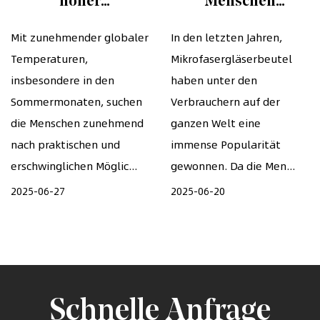
hoher
Menschen
Temperaturwetter
Mikrofasergläserbeut
Mit zunehmender globaler
In den letzten Jahren,
Temperaturen,
Mikrofasergläserbeutel
sehr wirksam?
insbesondere in den
haben unter den
Sommermonaten, suchen
Verbrauchern auf der
die Menschen zunehmend
ganzen Welt eine
nach praktischen und
immense Popularität
erschwinglichen Möglic...
gewonnen. Da die Men...
2025-06-27
2025-06-20
Schnelle Anfrage