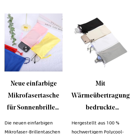
Neue einfarbige
Mit
Mikrofasertasche
Wärmeübertragung
für Sonnenbrillen,
bedruckte
Brillenetuis mit
Brillenetuis aus
Die neuen einfarbigen
Hergestellt aus 100 %
Mikrofaser-Brillentaschen
hochwertigem Polycool-
Kordelzug
Mikrofaser mit