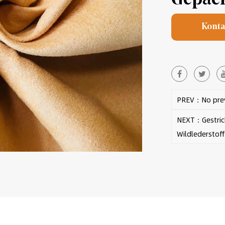
Konta
PREV：No prev
NEXT：Gestrick
Wildlederstoff