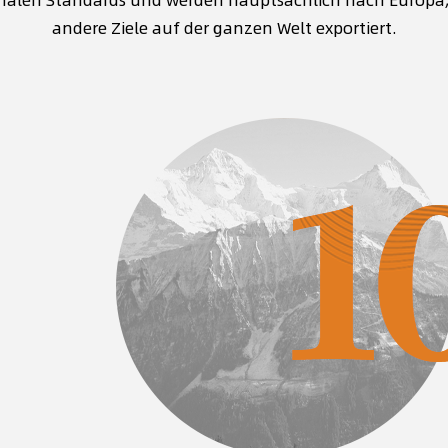
andere Ziele auf der ganzen Welt exportiert.
Starke technische
Zuverl
Forschungs- und
Produk
Entwicklungsstärke
Mit fortschri
und einem str
it einem professionellen Forschungs- und
sind wir in de
ntwicklungsteam konzentrieren wir uns
Wasseraufnah
angfristig auf technologische Innovation
Leistungsindi
nd können als Reaktion auf die
sicherzustell
arktnachfrage neue
Verbraucher 
ochleistungstextilien und -produkte
ntwickeln.