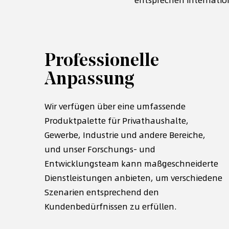
Professionelle
Anpassung
apazität
Wir verfügen über eine umfassende
Lage, die
Produktpalette für Privathaushalte,
M
n mit
Gewerbe, Industrie und andere Bereiche,
E
gen zu
und unser Forschungs- und
l
Entwicklungsteam kann maßgeschneiderte
u
Dienstleistungen anbieten, um verschiedene
M
Szenarien entsprechend den
H
Kundenbedürfnissen zu erfüllen.
e