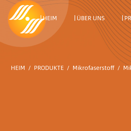
HEIM
ÜBER UNS
P
HEIM
/
PRODUKTE
/
Mikrofaserstoff
/
Mi