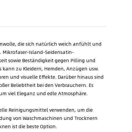
umwolle, die sich natürlich weich anfühlt und
 Mikrofaser-Island-Seidensatin-
keit sowie Beständigkeit gegen Pilling und
 Es kann zu Kleidern, Hemden, Anzügen usw.
ren und visuelle Effekte. Darüber hinaus sind
ßer Beliebtheit bei den Verbrauchern. Es
um viel Eleganz und edle Atmosphäre.
zielle Reinigungsmittel verwenden, um die
rwendung von Waschmaschinen und Trocknern
en ist die beste Option.