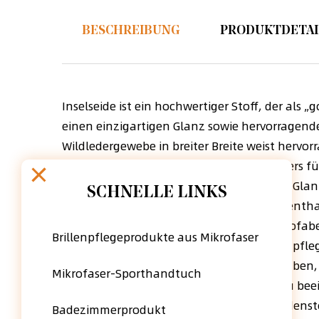
BESCHREIBUNG
PRODUKTDETAI
Inselseide ist ein hochwertiger Stoff, der als
einen einzigartigen Glanz sowie hervorragen
Wildledergewebe in breiter Breite weist hervo
Falten auf und eignet sich daher besonders f
verarbeitet werden und sein einzigartiger Gla
SCHNELLE LINKS
Inselseidenstoffe natürlich und gesund, entha
kann auch zu Vorhängen, Bettwäsche, Sofabe
Brillenpflegeprodukte aus Mikrofaser
Gleichzeitig ist Inselseidenstoff auch sehr pfl
Obwohl Inselseidenstoffe viele Vorteile haben,
Mikrofaser-Sporthandtuch
Textur und den Glanz des Stoffes nicht zu be
zum Waschen und Trocknen von Inselseidensto
Badezimmerprodukt