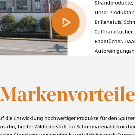
Strandprodukte,
Unser Produktan
Brillenetuis, Sc
Golfhandtücher,
Badetücher, Haar
Autoreinigungsh
Markenvorteil
uf die Entwicklung hochwertiger Produkte für den Spitz
nsatin, breiter Wildlederstoff für Schuhmaterialdekoratio
onalen Standards und werden hauptsächlich nach Europa,