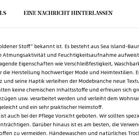
LS
EINE NACHRICHT HINTERLASSEN
 „goldener Stoff“ bekannt ist. Es besteht aus Sea Island-Ba
de Atmungsaktivität und Feuchtigkeitsaufnahme aufweist.
rragende Eigenschaften wie Verschleißfestigkeit, Waschbar
ür die Herstellung hochwertiger Mode und Heimtextilien.
nz und seine Haptik verleihen der Modebranche neue Textu
lten keine chemischen Inhaltsstoffe und erfreuen sich gro
zügen usw. verarbeitet werden und verleiht dem Wohnra
egeleicht und ein sehr praktischer Heimstoff.
 ist auch bei der Pflege Vorsicht geboten. Wir sollten spe
einträchtigen. Darüber hinaus ist es am besten, die Ve
ffen zu vermeiden. Händewaschen und natürliches Trockn