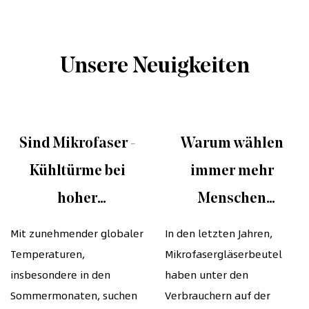
Unsere Neuigkeiten
Sind Mikrofaser -
Warum wählen
Kühltürme bei
immer mehr
hoher
Menschen
Temperaturwetter
Mikrofasergläserbeut
Mit zunehmender globaler
In den letzten Jahren,
Temperaturen,
Mikrofasergläserbeutel
sehr wirksam?
insbesondere in den
haben unter den
Sommermonaten, suchen
Verbrauchern auf der