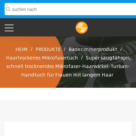
HEIM
/
PRODUKTE
/
Badezimmerprodukt
/
Haartrockenes Mikrofasertuch
/
Super saugfähiges,
schnell trocknendes Mikrofaser-Haarwickel-Turban-
Handtuch für Frauen mit langem Haar