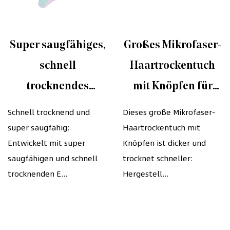
Super saugfähiges,
Großes Mikrofaser-
schnell
Haartrockentuch
trocknendes
mit Knöpfen für
Mikrofaser-
alle Frisuren, Anti-
Schnell trocknend und
Dieses große Mikrofaser-
super saugfähig:
Haartrockentuch mit
Haarwickel-
Frizz
Entwickelt mit super
Knöpfen ist dicker und
Turban-Handtuch
saugfähigen und schnell
trocknet schneller:
für Frauen mit
trocknenden E...
Hergestell...
langem Haar