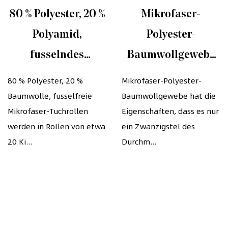
80 % Polyester, 20 %
Mikrofaser-
Polyamid,
Polyester-
fusselndes
Baumwollgewebe
Rollentuch.
in individuellen
80 % Polyester, 20 %
Mikrofaser-Polyester-
Baumwolle, fusselfreie
Baumwollgewebe hat die
Mikrofaser-
Farben, geeignet
Mikrofaser-Tuchrollen
Eigenschaften, dass es nur
Brillentuch
für die
werden in Rollen von etwa
ein Zwanzigstel des
Brillenpflegeindustr
20 Ki...
Durchm...